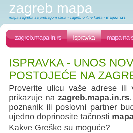
zagreb mapa
mapa zagreba sa pretragom ulica - zagreb online karta
-
mapa.in.rs
zagreb.mapa.in.rs
ispravka
mapa na s
ISPRAVKA - UNOS NOV
POSTOJEĆE NA ZAGRE
Proverite ulicu vaše adrese il
prikazuje na
zagreb.mapa.in.rs
poznanik ili poslovni partner b
ujedno doprinosite tačnosti
mapa.
Kakve Greške su moguće?