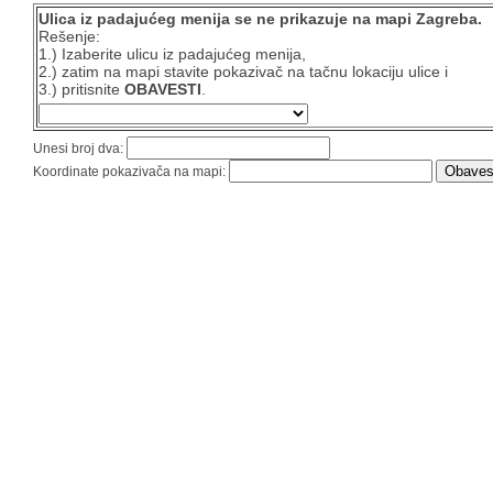
Ulica iz padajućeg menija se ne prikazuje na mapi Zagreba.
Rešenje:
1.) Izaberite ulicu iz padajućeg menija,
2.) zatim na mapi stavite pokazivač na tačnu lokaciju ulice i
3.) pritisnite
OBAVESTI
.
Unesi broj dva:
Koordinate pokazivača na mapi: