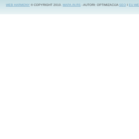
WEB HARMONY
© COPYRIGHT 2010.
MAPA.IN.RS
- AUTORI: OPTIMIZACIJA
SEO
I
EU WE