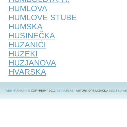
HUMLOVA
HUMLOVE STUBE
HUMSKA
HUSINEČKA
HUZANIĆI
HUZEKI
HUZJANOVA
HVARSKA
WEB HARMONY
© COPYRIGHT 2010.
MAPA.IN.RS
- AUTORI: OPTIMIZACIJA
SEO
I
EU WE