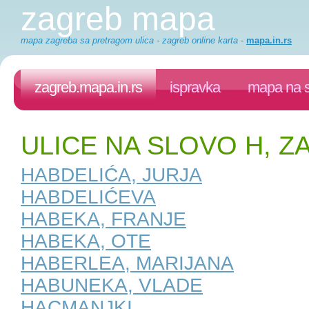
zagreb mapa
mapa zagreba sa pretragom ulica - zagreb online karta
-
mapa.in.rs
zagreb.mapa.in.rs
ispravka
mapa na s
ULICE NA SLOVO H, 
HABDELIĆA, JURJA
HABDELIĆEVA
HABEKA, FRANJE
HABEKA, OTE
HABERLEA, MARIJANA
HABUNEKA, VLADE
HACMANJKI