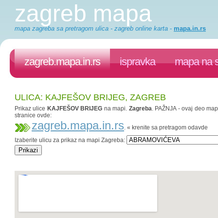
zagreb mapa
mapa zagreba sa pretragom ulica - zagreb online karta
-
mapa.in.rs
zagreb.mapa.in.rs
ispravka
mapa na s
ULICA: KAJFEŠOV BRIJEG, ZAGREB
Prikaz ulice
KAJFEŠOV BRIJEG
na mapi.
Zagreba
. PAŽNJA - ovaj deo mapa.
stranice ovde:
zagreb.mapa.in.rs
. « krenite sa pretragom odavde
Izaberite ulicu za prikaz na mapi Zagreba: