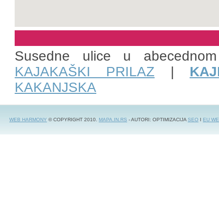
Susedne ulice u abecednom
KAJAKAŠKI PRILAZ
|
KAJ
KAKANJSKA
WEB HARMONY
© COPYRIGHT 2010.
MAPA.IN.RS
- AUTORI: OPTIMIZACIJA
SEO
I
EU WE